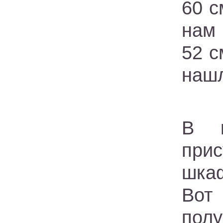
60 с
нам
52 с
нашл
В к
при
шкаф
Вот
пол