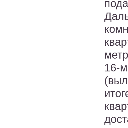
пода
Дал
ком
квар
метр
16-
(выл
итог
ква
дос