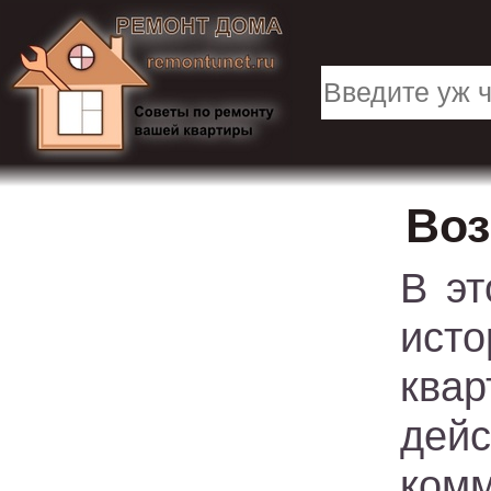
Воз
В эт
исто
квар
дейс
комм