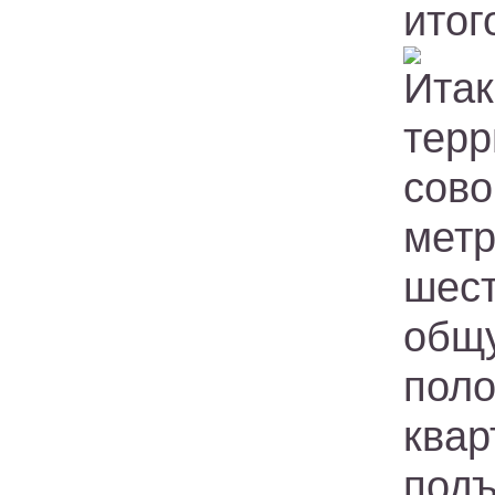
итог
Ита
терр
сово
мет
шес
общ
пол
квар
под