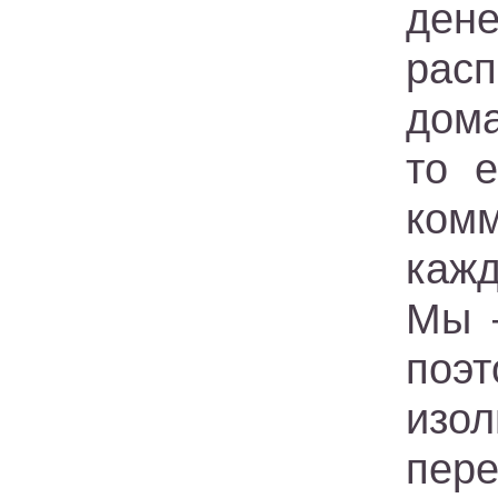
ден
рас
дома
то 
комм
кажд
Мы 
поэ
изо
пер