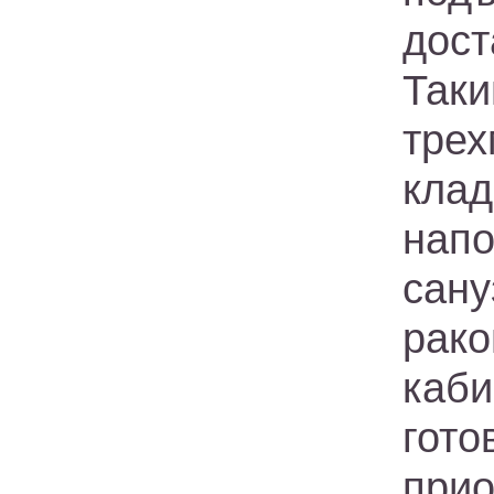
дост
Так
тре
кла
нап
сан
рак
каби
гот
при