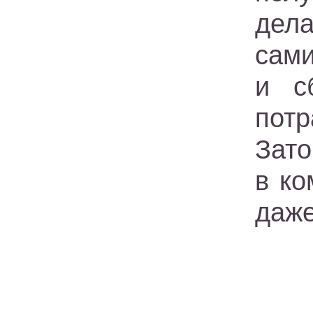
дела
сами
и с
пот
Зато
в ко
даже