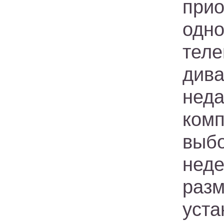
прио
одн
теле
дива
нед
ком
выб
нед
разм
уста