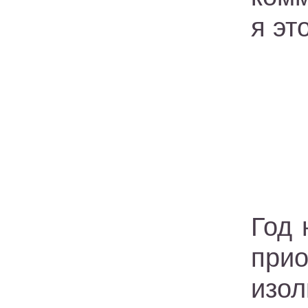
я эт
Год 
при
изол