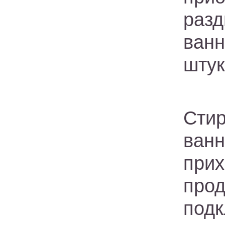
раз
ван
штук
Стир
ван
при
про
под