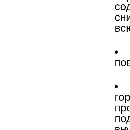
со
сн
вс
по
го
пр
по
вн