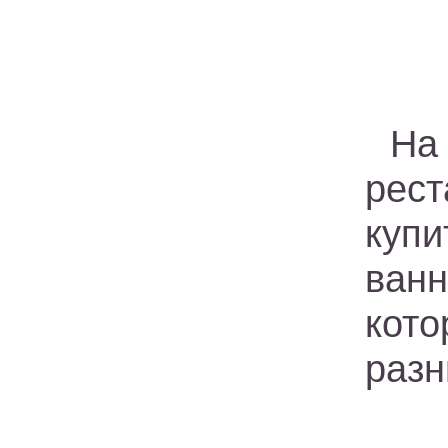
На
рест
куп
ван
кот
разн