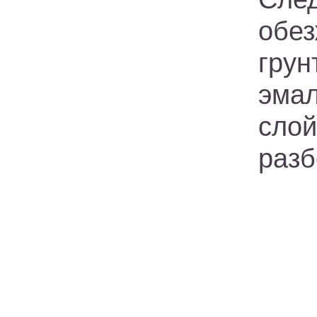
обе
гру
эмал
сло
разб