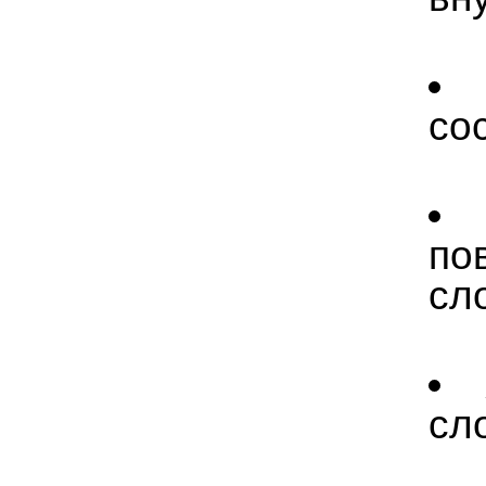
со
по
сл
сл