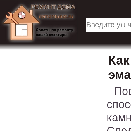
Как
эма
По
спо
кам
Сле