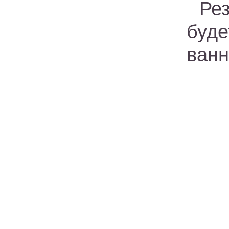
Ре
буд
ванн