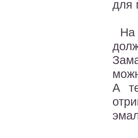
для 
На
дол
Зам
можн
А т
отр
эмал