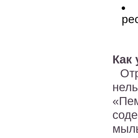
ре
Как
От
нел
«Пем
сод
мыл