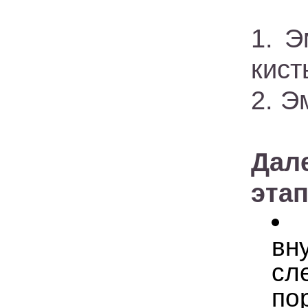
1. 
кист
2. Э
Дал
эта
вн
сл
по