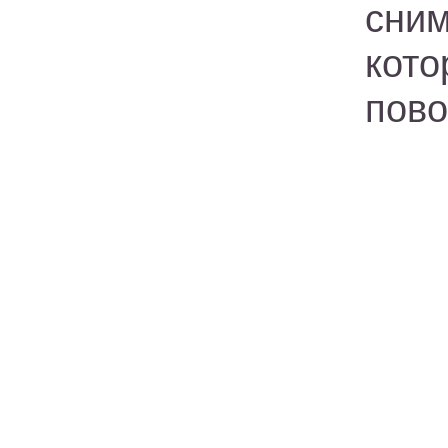
сни
кото
пово