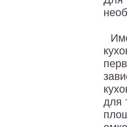
необ
Им
кухо
пер
зав
кухо
для 
пло