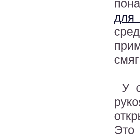
пон
для
сре
прим
смяг
У 
руко
откр
Это 