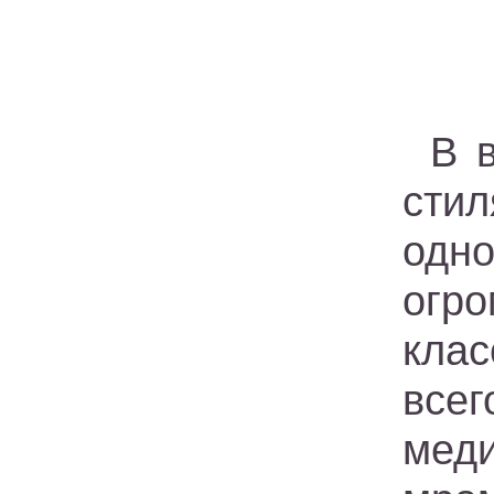
В 
сти
одн
огр
кла
все
мед