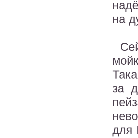
надё
на д
Се
мойк
Така
за 
пей
нево
для 