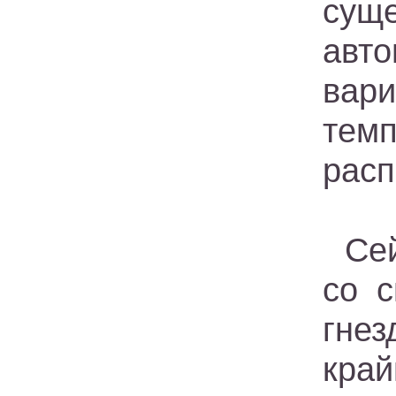
сущ
авто
вар
темп
расп
Се
со 
гнез
кра