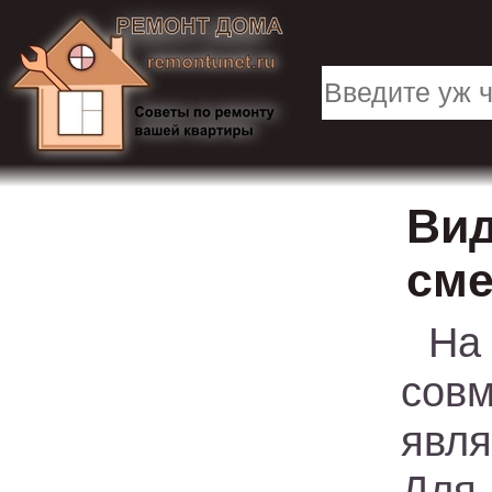
Вид
сме
На
сов
явля
Для