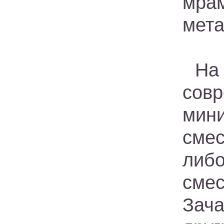
мр
мета
На
сов
мин
сме
либ
сме
Зач