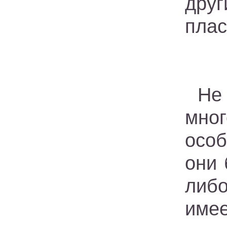
дру
плас
Не
мно
осо
они 
либ
имее