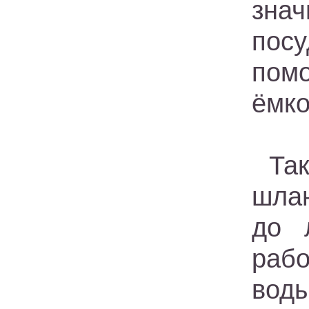
знач
посу
пом
ёмко
Та
шлан
до 
рабо
вод