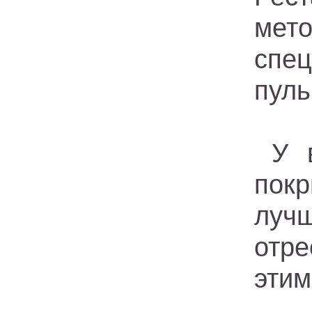
мет
сп
пуль
У 
пок
луч
отре
этим