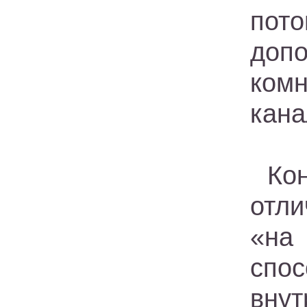
пото
доп
ком
кана
Ко
отли
«на
спо
вну