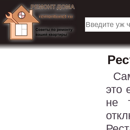
Рес
Са
это 
не 
отк
Рес