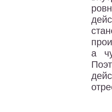
ров
дейс
ст
прои
а ч
Поэ
дей
отре