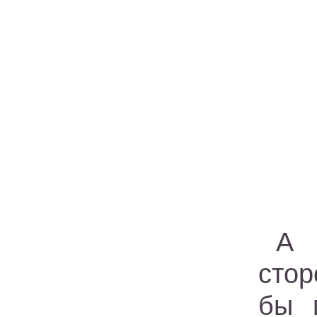
А 
стор
бы 