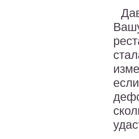
Да
Ваш
рест
ста
изме
есл
деф
ско
удас