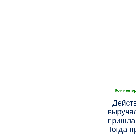
Комментар
Действ
выручал
пришла 
Тогда п