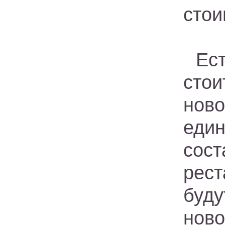
стои
Ес
сто
ново
еди
сост
рест
буду
ново