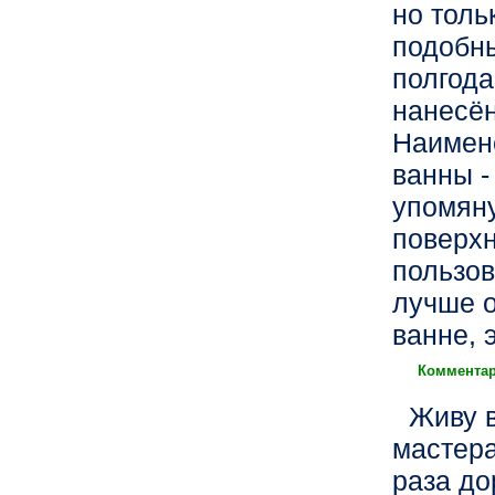
но толь
подобны
полгода
нанесён
Наимене
ванны -
упомяну
поверхн
пользов
лучше о
ванне, э
Комментар
Живу 
мастера
раза до