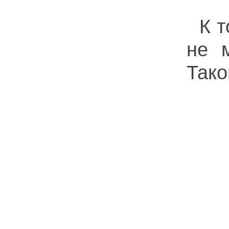
К 
не 
Тако