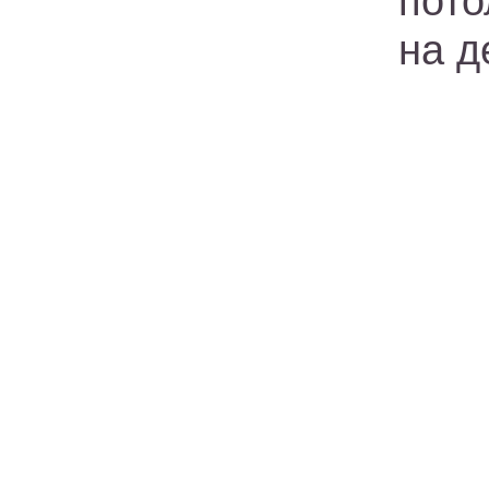
пото
на д