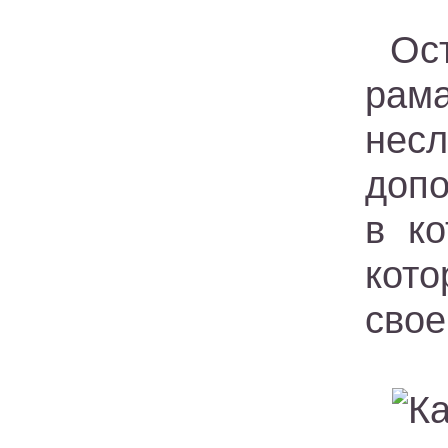
Ос
рам
нес
допо
в к
кото
свое