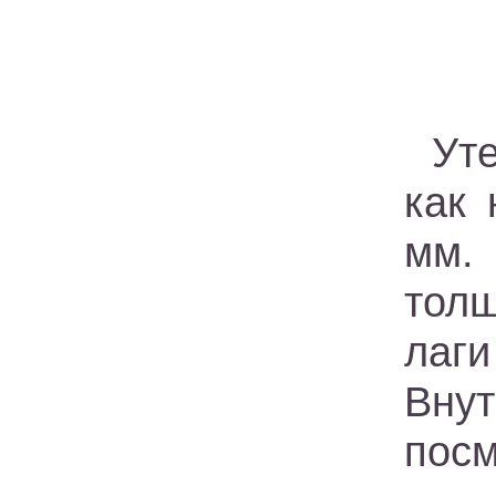
Ут
как
мм.
тол
лаг
Вну
посм