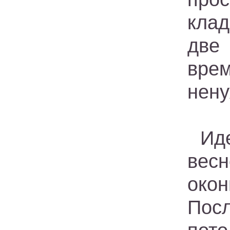
клад
две
вре
нену
Иде
весн
окон
Пос