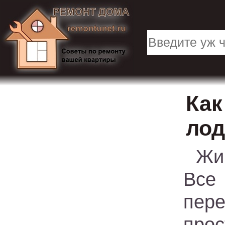
Как
ло
Жи
Все
пер
прос